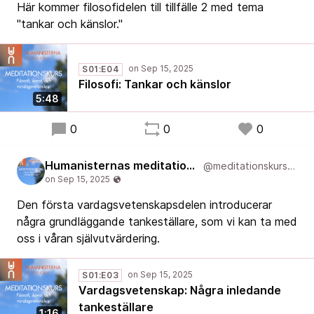
Här kommer filosofidelen till tillfälle 2 med tema
"tankar och känslor."
S01:E04
Filosofi: Tankar och känslor
5:48
0
0
0
Humanisternas meditationskurs: filosofi, konst, och vardagsvetenskap
@meditationskurs@new.podcast.humanist.academy
Den första vardagsvetenskapsdelen introducerar
några grundläggande tankeställare, som vi kan ta med
oss i våran självutvärdering.
S01:E03
Vardagsvetenskap: Några inledande
tankeställare
1:16