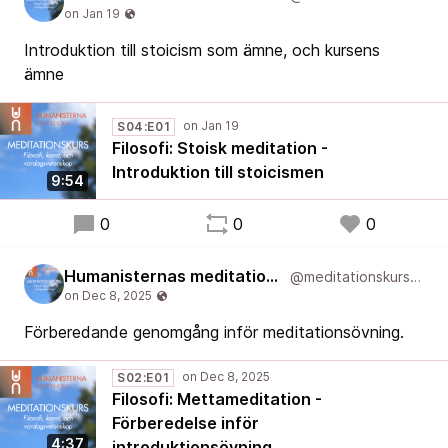
Introduktion till stoicism som ämne, och kursens
ämne
S04:E01
Filosofi: Stoisk meditation -
Introduktion till stoicismen
9:54
0
0
0
Humanisternas meditationskurs: filosofi, konst, och vardagsvetenskap
@meditationskurs@new.podcast.humanist.academy
Förberedande genomgång inför meditationsövning.
S02:E01
Filosofi: Mettameditation -
Förberedelse inför
4:37
introduktionsövning