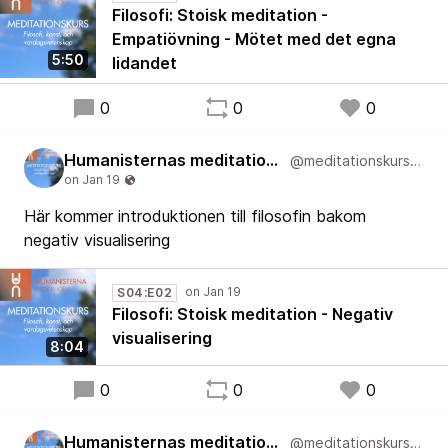
Filosofi: Stoisk meditation -
Empatiövning - Mötet med det egna
5:50
lidandet
0
0
0
Humanisternas meditationskurs: filosofi, konst, och vardagsvetenskap
@meditationskurs@new.podcast.humanist.academy
Här kommer introduktionen till filosofin bakom
negativ visualisering
S04:E02
Filosofi: Stoisk meditation - Negativ
visualisering
8:04
0
0
0
Humanisternas meditationskurs: filosofi, konst, och vardagsvetenskap
@meditationskurs@new.podcast.humanist.academy