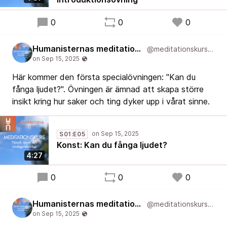
0
0
0
Humanisternas meditationskurs: filosofi, konst, och vardagsvetenskap
@meditationskurs@new.podcast.humanist.academy
Här kommer den första specialövningen: "Kan du
fånga ljudet?". Övningen är ämnad att skapa större
insikt kring hur saker och ting dyker upp i vårat sinne.
S01:E05
Konst: Kan du fånga ljudet?
4:27
0
0
0
Humanisternas meditationskurs: filosofi, konst, och vardagsvetenskap
@meditationskurs@new.podcast.humanist.academy