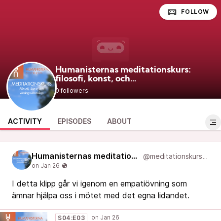
FOLLOW
Humanisternas meditationskurs:
filosofi, konst, och
@meditationskurs
vardagsvetenskap
0 followers
ACTIVITY
EPISODES
ABOUT
Humanisternas meditationskurs: filosofi, konst, och vardagsvetenskap
@meditationskurs@new.podcast.humanist.academy
I detta klipp går vi igenom en empatiövning som
ämnar hjälpa oss i mötet med det egna lidandet.
S04:E03