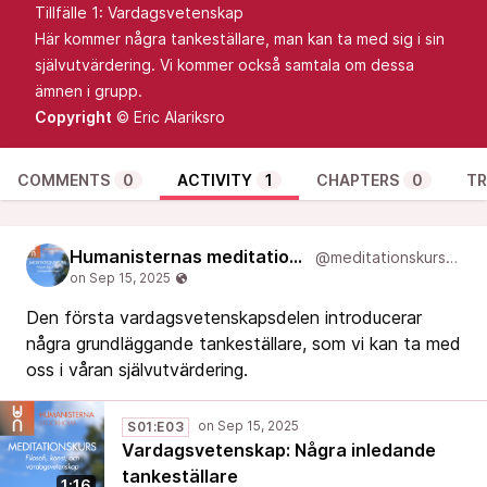
Tillfälle 1: Vardagsvetenskap
Här kommer några tankeställare, man kan ta med sig i sin
självutvärdering. Vi kommer också samtala om dessa
ämnen i grupp.
Copyright
© Eric Alariksro
COMMENTS
0
ACTIVITY
1
CHAPTERS
0
TR
Humanisternas meditationskurs: filosofi, konst, och vardagsvetenskap
@meditationskurs@new.podcast.humanist.academy
Den första vardagsvetenskapsdelen introducerar
några grundläggande tankeställare, som vi kan ta med
oss i våran självutvärdering.
S01:E03
Vardagsvetenskap: Några inledande
tankeställare
1:16