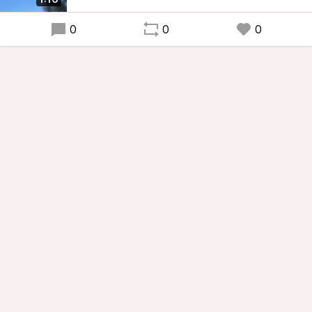
0
0
0