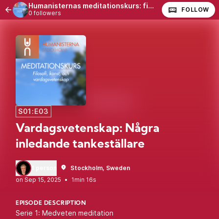
Humanisternas meditationskurs: filosofi, konst, och vardagsvetenskap
FOLLOW
0 followers
S01:E03
Vardagsvetenskap: Några
inledande tankeställare
1 person
Stockholm, Sweden
•
1min 16s
EPISODE DESCRIPTION
Serie 1: Medveten meditation