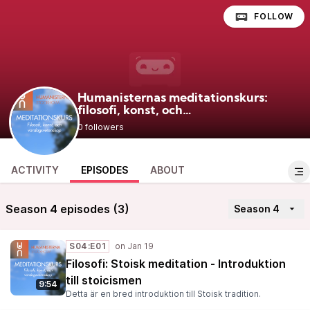
FOLLOW
Humanisternas meditationskurs:
filosofi, konst, och
@meditationskurs
vardagsvetenskap
0 followers
ACTIVITY
EPISODES
ABOUT
Season 4 episodes (3)
Season 4
S04:E01
Filosofi: Stoisk meditation - Introduktion
till stoicismen
9:54
Detta är en bred introduktion till Stoisk tradition.